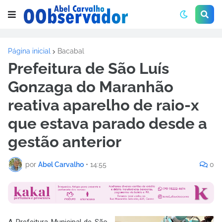
Página inicial
Bacabal
Prefeitura de São Luís
Gonzaga do Maranhão
reativa aparelho de raio-x
que estava parado desde a
gestão anterior
por
Abel Carvalho
•
14:55
0
A Prefeitura Municipal de São