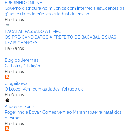
BREJINHO ONLINE
Governo distribuirá 90 mil chips com internet a estudantes da
3ª série da rede pública estadual de ensino
Há 6 anos
BACABAL PASSADO A LIMPO
OS PRÉ-CANDIDATOS A PREFEITO DE BACABAL E SUAS
REAIS CHANCES
Há 6 anos
Blog do Jeremias
Gil Folia 5ª Edição
Há 6 anos
blogeitaeva
O bloco “Vem com as Jades” foi tudo ok!
Há 6 anos
Anderson Fênix
Rogerinho e Edvan Gomes vem ao Maranhão,terra natal dos
mesmos
Há 6 anos