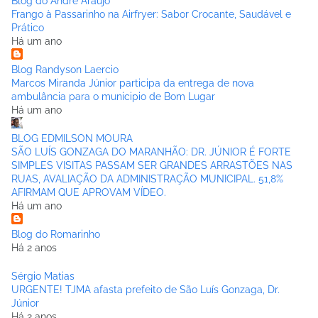
Blog do André Araújo
Frango à Passarinho na Airfryer: Sabor Crocante, Saudável e
Prático
Há um ano
Blog Randyson Laercio
Marcos Miranda Júnior participa da entrega de nova
ambulância para o municipio de Bom Lugar
Há um ano
BLOG EDMILSON MOURA
SÃO LUÍS GONZAGA DO MARANHÃO: DR. JÚNIOR É FORTE
SIMPLES VISITAS PASSAM SER GRANDES ARRASTÕES NAS
RUAS, AVALIAÇÃO DA ADMINISTRAÇÃO MUNICIPAL. 51,8%
AFIRMAM QUE APROVAM VÍDEO.
Há um ano
Blog do Romarinho
Há 2 anos
Sérgio Matias
URGENTE! TJMA afasta prefeito de São Luís Gonzaga, Dr.
Júnior
Há 2 anos