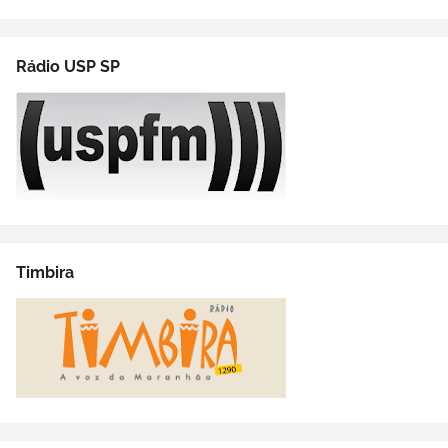
Rádio USP SP
Timbira