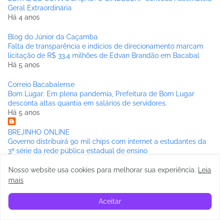
Geral Extraordinária
Há 4 anos
Blog do Júnior da Caçamba
Falta de transparência e indícios de direcionamento marcam
licitação de R$ 33,4 milhões de Edvan Brandão em Bacabal
Há 5 anos
Correio Bacabalense
Bom Lugar: Em plena pandemia, Prefeitura de Bom Lugar
desconta altas quantia em salários de servidores.
Há 5 anos
BREJINHO ONLINE
Governo distribuirá 90 mil chips com internet a estudantes da
3ª série da rede pública estadual de ensino
Há 6 anos
Nosso website usa cookies para melhorar sua experiência
.
Leia
BACABAL PASSADO A LIMPO
mais
OS PRÉ-CANDIDATOS A PREFEITO DE BACABAL E SUAS
REAIS CHANCES
Aceitar
Há 6 anos