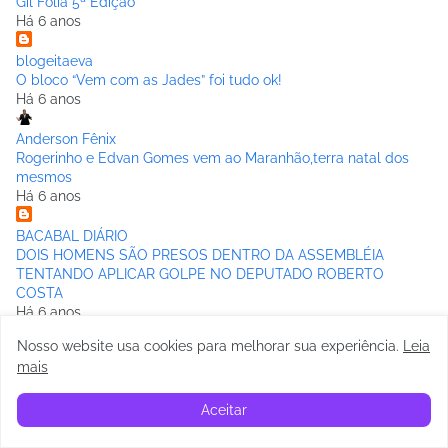
Gil Folia 5ª Edição
Há 6 anos
blogeitaeva
O bloco “Vem com as Jades” foi tudo ok!
Há 6 anos
Anderson Fênix
Rogerinho e Edvan Gomes vem ao Maranhão,terra natal dos
mesmos
Há 6 anos
BACABAL DIÁRIO
DOIS HOMENS SÃO PRESOS DENTRO DA ASSEMBLÉIA
TENTANDO APLICAR GOLPE NO DEPUTADO ROBERTO
COSTA
Há 6 anos
Mostrar todos
Nosso website usa cookies para melhorar sua experiência
.
Leia
mais
Aceitar