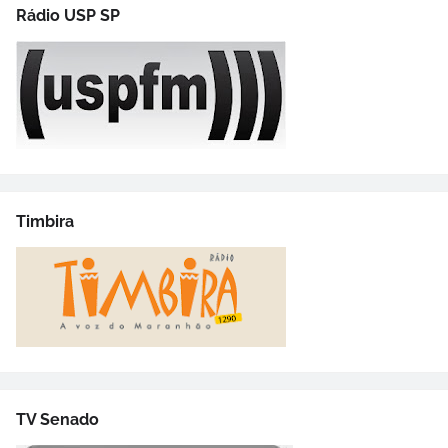
Rádio USP SP
Timbira
TV Senado