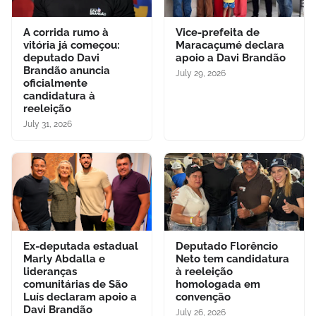
A corrida rumo à
Vice-prefeita de
vitória já começou:
Maracaçumé declara
deputado Davi
apoio a Davi Brandão
Brandão anuncia
July 29, 2026
oficialmente
candidatura à
reeleição
July 31, 2026
Ex-deputada estadual
Deputado Florêncio
Marly Abdalla e
Neto tem candidatura
lideranças
à reeleição
comunitárias de São
homologada em
Luís declaram apoio a
convenção
Davi Brandão
July 26, 2026