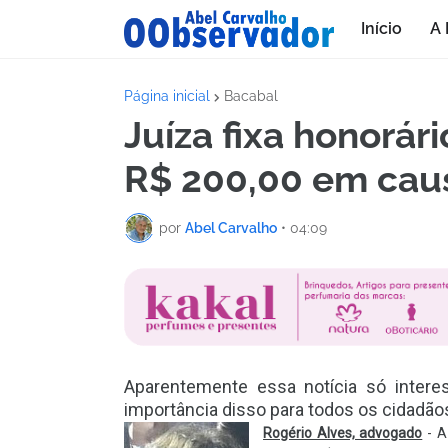
Início
A 
Página inicial
Bacabal
Juíza fixa honorá
R$ 200,00 em caus
por
Abel Carvalho
•
04:09
Aparentemente essa notícia só intere
importância disso para todos os cidadão
Rogério Alves, advogado
- A