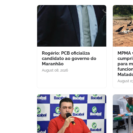
Rogério: PCB oficializa
MPMA v
candidato ao governo do
cumpri
Maranhão
para m
funcio
August 08, 2026
Matado
August 07