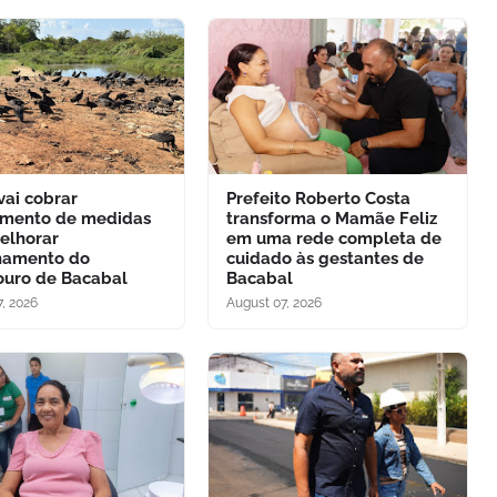
ai cobrar
Prefeito Roberto Costa
mento de medidas
transforma o Mamãe Feliz
elhorar
em uma rede completa de
namento do
cuidado às gestantes de
uro de Bacabal
Bacabal
, 2026
August 07, 2026