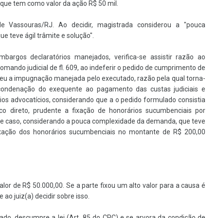
que tem como valor da ação R$ 50 mil.
e Vassouras/RJ. Ao decidir, magistrada considerou a "pouca
 teve ágil trâmite e solução".
bargos declaratórios manejados, verifica-se assistir razão ao
mando judicial de fl. 609, ao indeferir o pedido de cumprimento de
eu a impugnação manejada pelo executado, razão pela qual torna-
condenação do exequente ao pagamento das custas judiciais e
ios advocatícios, considerando que a o pedido formulado consistia
 direto, prudente a fixação de honorários sucumbenciais por
sse caso, considerando a pouca complexidade da demanda, que teve
 fixação dos honorários sucumbenciais no montante de R$ 200,00
r de R$ 50.000,00. Se a parte fixou um alto valor para a causa é
ao juiz(a) decidir sobre isso.
ado, descumpre a lei (Art. 85 do CPC) e se arvora da condição de