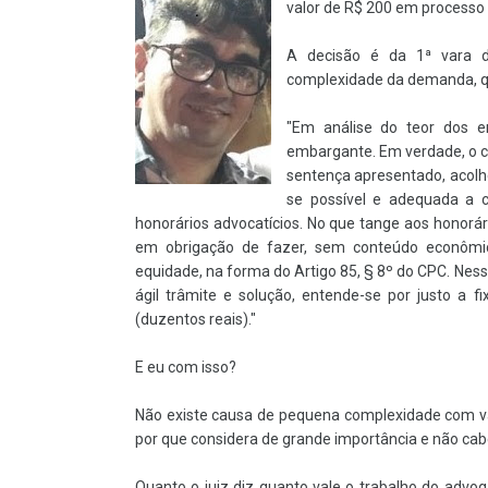
valor de R$ 200 em processo 
A decisão é da 1ª vara d
complexidade da demanda, que
"Em análise do teor dos em
embargante. Em verdade, o co
sentença apresentado, acolh
se possível e adequada a 
honorários advocatícios. No que tange aos honorár
em obrigação de fazer, sem conteúdo econômico
equidade, na forma do Artigo 85, § 8º do CPC. Ne
ágil trâmite e solução, entende-se por justo a
(duzentos reais)."
E eu com isso?
Não existe causa de pequena complexidade com valo
por que considera de grande importância e não cabe 
Quanto o juiz diz quanto vale o trabalho do advog