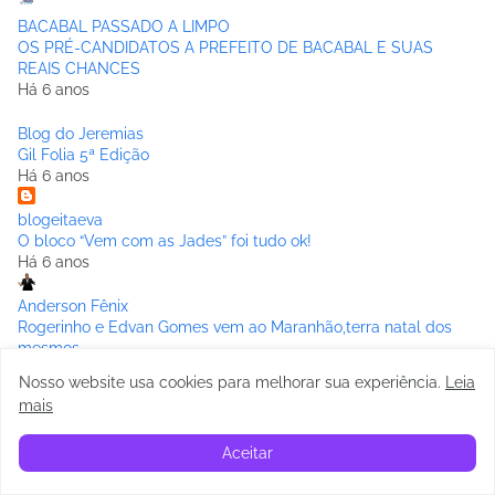
BACABAL PASSADO A LIMPO
OS PRÉ-CANDIDATOS A PREFEITO DE BACABAL E SUAS
REAIS CHANCES
Há 6 anos
Blog do Jeremias
Gil Folia 5ª Edição
Há 6 anos
blogeitaeva
O bloco “Vem com as Jades” foi tudo ok!
Há 6 anos
Anderson Fênix
Rogerinho e Edvan Gomes vem ao Maranhão,terra natal dos
mesmos
Há 6 anos
Nosso website usa cookies para melhorar sua experiência
.
Leia
mais
BACABAL DIÁRIO
DOIS HOMENS SÃO PRESOS DENTRO DA ASSEMBLÉIA
Aceitar
TENTANDO APLICAR GOLPE NO DEPUTADO ROBERTO
COSTA