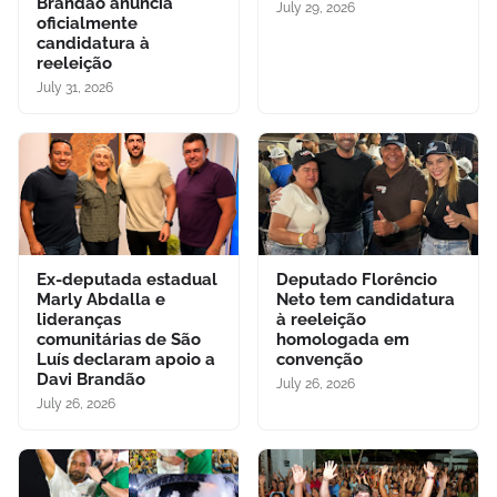
Brandão anuncia
July 29, 2026
oficialmente
candidatura à
reeleição
July 31, 2026
Ex-deputada estadual
Deputado Florêncio
Marly Abdalla e
Neto tem candidatura
lideranças
à reeleição
comunitárias de São
homologada em
Luís declaram apoio a
convenção
Davi Brandão
July 26, 2026
July 26, 2026