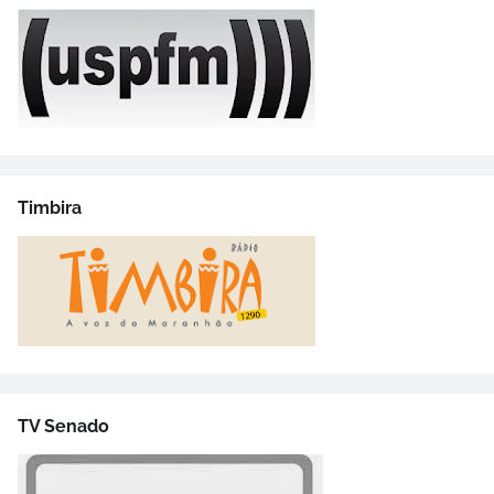
Timbira
TV Senado