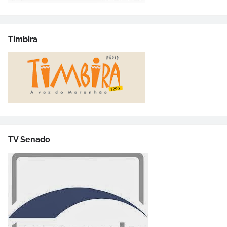
Timbira
TV Senado