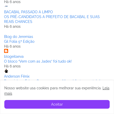
Há 6 anos
BACABAL PASSADO A LIMPO
OS PRÉ-CANDIDATOS A PREFEITO DE BACABAL E SUAS
REAIS CHANCES
Há 6 anos
Blog do Jeremias
Gil Folia 5ª Edição
Há 6 anos
blogeitaeva
O bloco “Vem com as Jades” foi tudo ok!
Há 6 anos
Anderson Fênix
Rogerinho e Edvan Gomes vem ao Maranhão,terra natal dos
mesmos
Nosso website usa cookies para melhorar sua experiência
.
Leia
Há 6 anos
mais
BACABAL DIÁRIO
Aceitar
DOIS HOMENS SÃO PRESOS DENTRO DA ASSEMBLÉIA
TENTANDO APLICAR GOLPE NO DEPUTADO ROBERTO