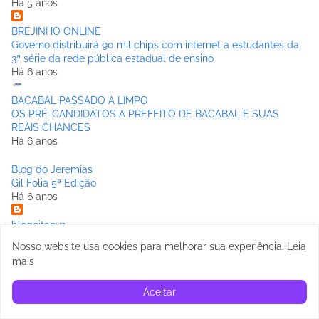
Há 5 anos
BREJINHO ONLINE
Governo distribuirá 90 mil chips com internet a estudantes da
3ª série da rede pública estadual de ensino
Há 6 anos
BACABAL PASSADO A LIMPO
OS PRÉ-CANDIDATOS A PREFEITO DE BACABAL E SUAS
REAIS CHANCES
Há 6 anos
Blog do Jeremias
Gil Folia 5ª Edição
Há 6 anos
blogeitaeva
O bloco “Vem com as Jades” foi tudo ok!
Nosso website usa cookies para melhorar sua experiência
.
Leia
Há 6 anos
mais
Anderson Fênix
Aceitar
Rogerinho e Edvan Gomes vem ao Maranhão,terra natal dos
mesmos