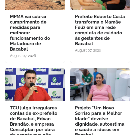
MPMA vai cobrar
Prefeito Roberto Costa
cumprimento de
transforma o Mamãe
medidas para
Feliz em uma rede
melhorar
completa de cuidado
funcionamento do
às gestantes de
Matadouro de
Bacabal
Bacabal
August 07, 2026
August 07, 2026
TCU julga irregulares
Projeto “Um Novo
contas de ex-prefeito
Sorriso para a Melhor
de Bacabal, Edvan
Idade” devolve
Brandão, e empresa
dignidade, autoestima
Consulplan por obra
e saúde a idosos em
de esgoto que não
Bacabal