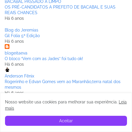
BACABAL PASSADO A LIMPO
OS PRÉ-CANDIDATOS A PREFEITO DE BACABAL E SUAS
REAIS CHANCES
Há 6 anos
Blog do Jeremias
Gil Folia 5ª Edição
Há 6 anos
blogeitaeva
O bloco “Vem com as Jades” foi tudo ok!
Há 6 anos
Anderson Fênix
Rogerinho e Edvan Gomes vem ao Maranhão,terra natal dos
mesmos
Há 6 anos
Nosso website usa cookies para melhorar sua experiência
.
Leia
BACABAL DIÁRIO
mais
DOIS HOMENS SÃO PRESOS DENTRO DA ASSEMBLÉIA
TENTANDO APLICAR GOLPE NO DEPUTADO ROBERTO
Aceitar
COSTA
Há 6 anos