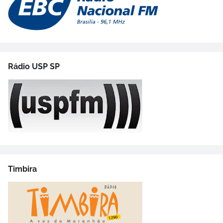
Rádio USP SP
Timbira