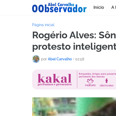
Início
A 
Página inicial
Rogério Alves: Sôn
protesto inteligent
por
Abel Carvalho
•
02:58