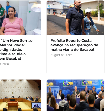
o “Um Novo Sorriso
Prefeito Roberto Costa
 Melhor Idade”
avança na recuperação da
e dignidade,
malha viária de Bacabal
tima e saúde a
August 04, 2026
 em Bacabal
6, 2026