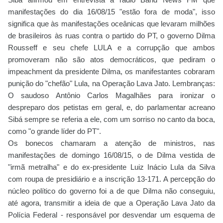
manifestações do dia 16/08/15 "estão fora de moda", isso
significa que às manifestações oceânicas que levaram milhões
de brasileiros às ruas contra o partido do PT, o governo Dilma
Rousseff e seu chefe LULA e a corrupção que ambos
promoveram não são atos democráticos, que pediram o
impeachment da presidente Dilma, os manifestantes cobraram
punição do "chefão" Lula, na Operação Lava Jato. Lembranças:
O saudoso Antônio Carlos Magalhães para ironizar o
despreparo dos petistas em geral, e, do parlamentar acreano
Sibá sempre se referia a ele, com um sorriso no canto da boca,
como "o grande líder do PT"
.
Os bonecos chamaram a atenção de ministros, nas
manifestações de domingo 16/08/15, o de Dilma vestida de
"irmã metralha" e do ex-presidente Luiz Inácio Lula da Silva
com roupa de presidiário e a inscrição 13-171. A percepção do
núcleo político do governo foi a de que Dilma não conseguiu,
até agora, transmitir a ideia de que a Operação Lava Jato da
Polícia Federal - responsável por desvendar um esquema de