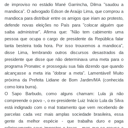
de improviso no estádio Mané Garrincha, Dilma "saudou a
mandioca". O advogado Edson de Araújo Lima, que comprou a
mandioca para distribuir entre os amigos que iriam ao protesto,
defende novas eleições no País para "colocar alguém que
saiba administrar". Afirma que: "Não tem cabimento uma
pessoa que ocupa o cargo de presidente da República falar
tanta besteira toda hora. Por isso trouxemos a mandioca",
disse Lima, lembrando outros discursos desastrados da
presidente que disse que não determinava uma meta para o
programa Pronatec e prosseguiu sua fala dizendo que quando
alcançasse a meta iria "dobrar a meta". Lamentável! Muito
próxima da Prefeita Lidiane de Bom Jardim/MA (conhecida
como loira burra).
O Sapo Barbudo, como alguns chamam: Lula já não
compreende o povo -, o ex-presidente Luiz Inácio Lula da Silva
está indignado com o mal tratamento que vem recebendo de
parcelas cada vez mais amplas sociedade brasileira, essa
gente da melhor espécie - que trabalha duro e paga
religiosamente seus impostos e taxas - mas que se recusa a