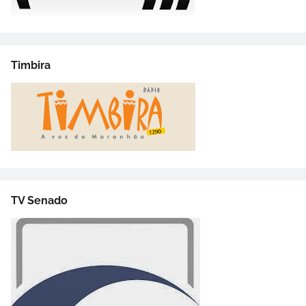
Timbira
TV Senado