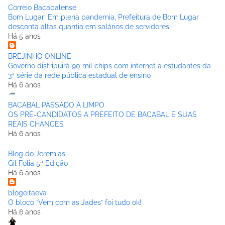
Correio Bacabalense
Bom Lugar: Em plena pandemia, Prefeitura de Bom Lugar
desconta altas quantia em salários de servidores.
Há 5 anos
BREJINHO ONLINE
Governo distribuirá 90 mil chips com internet a estudantes da
3ª série da rede pública estadual de ensino
Há 6 anos
BACABAL PASSADO A LIMPO
OS PRÉ-CANDIDATOS A PREFEITO DE BACABAL E SUAS
REAIS CHANCES
Há 6 anos
Blog do Jeremias
Gil Folia 5ª Edição
Há 6 anos
blogeitaeva
O bloco “Vem com as Jades” foi tudo ok!
Há 6 anos