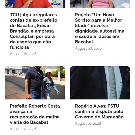
TCU julga irregulares
Projeto “Um Novo
contas de ex-prefeito
Sorriso para a Melhor
de Bacabal, Edvan
Idade” devolve
Brandão, e empresa
dignidade, autoestima
Consulplan por obra
e saúde a idosos em
de esgoto que não
Bacabal
funciona
August 06, 2026
August 06, 2026
Prefeito Roberto Costa
Rogério Alves: PSTU
avança na
confirma disputa pelo
recuperação da malha
Governo do Maranhão
viária de Bacabal
August 01, 2026
August 04, 2026