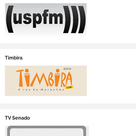
Timbira
TV Senado