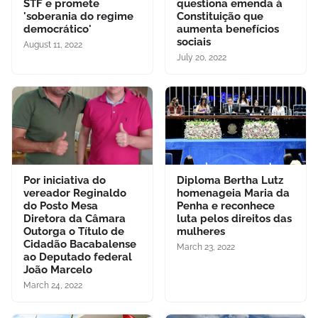
STF e promete
questiona emenda à
'soberania do regime
Constituição que
democrático'
aumenta benefícios
sociais
August 11, 2022
July 20, 2022
Por iniciativa do
Diploma Bertha Lutz
vereador Reginaldo
homenageia Maria da
do Posto Mesa
Penha e reconhece
Diretora da Câmara
luta pelos direitos das
Outorga o Título de
mulheres
Cidadão Bacabalense
March 23, 2022
ao Deputado federal
João Marcelo
March 24, 2022