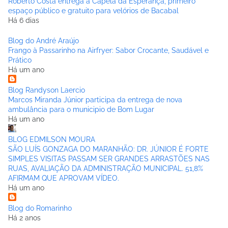
Roberto Costa entrega a Capela da Esperança, primeiro
espaço público e gratuito para velórios de Bacabal
Há 6 dias
Blog do André Araújo
Frango à Passarinho na Airfryer: Sabor Crocante, Saudável e
Prático
Há um ano
Blog Randyson Laercio
Marcos Miranda Júnior participa da entrega de nova
ambulância para o municipio de Bom Lugar
Há um ano
BLOG EDMILSON MOURA
SÃO LUÍS GONZAGA DO MARANHÃO: DR. JÚNIOR É FORTE
SIMPLES VISITAS PASSAM SER GRANDES ARRASTÕES NAS
RUAS, AVALIAÇÃO DA ADMINISTRAÇÃO MUNICIPAL. 51,8%
AFIRMAM QUE APROVAM VÍDEO.
Há um ano
Blog do Romarinho
Há 2 anos