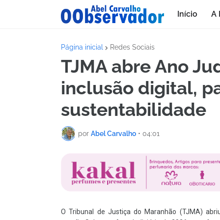
Início
A 
Página inicial
Redes Sociais
TJMA abre Ano Jud
inclusão digital, p
sustentabilidade
por
Abel Carvalho
•
04:01
O Tribunal de Justiça do Maranhão (TJMA) abriu