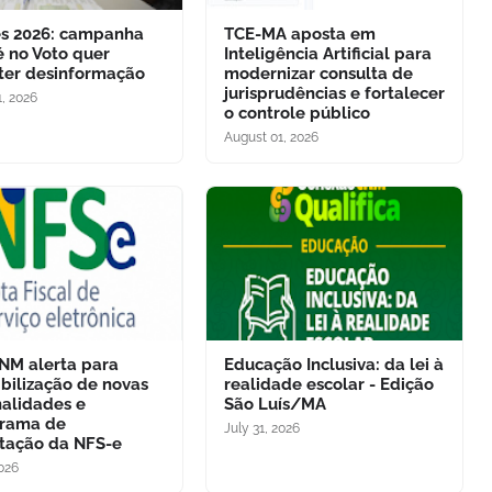
es 2026: campanha
TCE-MA aposta em
é no Voto quer
Inteligência Artificial para
er desinformação
modernizar consulta de
jurisprudências e fortalecer
, 2026
o controle público
August 01, 2026
NM alerta para
Educação Inclusiva: da lei à
ibilização de novas
realidade escolar - Edição
nalidades e
São Luís/MA
grama de
July 31, 2026
tação da NFS-e
2026