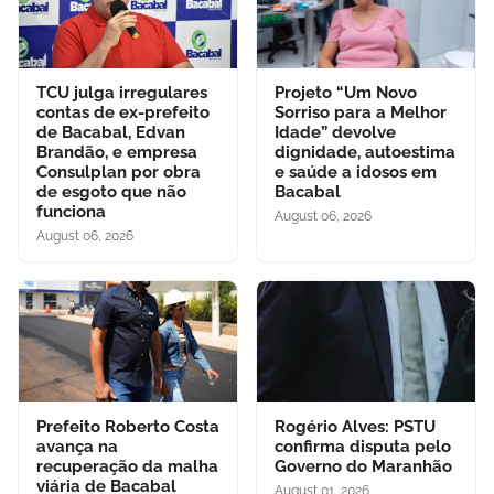
TCU julga irregulares
Projeto “Um Novo
contas de ex-prefeito
Sorriso para a Melhor
de Bacabal, Edvan
Idade” devolve
Brandão, e empresa
dignidade, autoestima
Consulplan por obra
e saúde a idosos em
de esgoto que não
Bacabal
funciona
August 06, 2026
August 06, 2026
Prefeito Roberto Costa
Rogério Alves: PSTU
avança na
confirma disputa pelo
recuperação da malha
Governo do Maranhão
viária de Bacabal
August 01, 2026