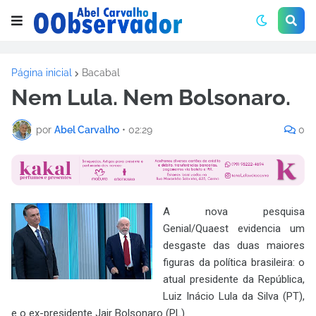
Página inicial
Bacabal
Nem Lula. Nem Bolsonaro.
por
Abel Carvalho
•
02:29
0
A nova pesquisa
Genial/Quaest evidencia um
desgaste das duas maiores
figuras da política brasileira: o
atual presidente da República,
Luiz Inácio Lula da Silva (PT),
e o ex-presidente Jair Bolsonaro (PL).