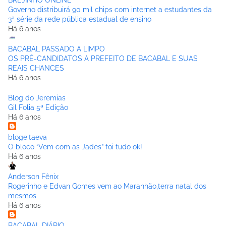
BREJINHO ONLINE
Governo distribuirá 90 mil chips com internet a estudantes da
3ª série da rede pública estadual de ensino
Há 6 anos
BACABAL PASSADO A LIMPO
OS PRÉ-CANDIDATOS A PREFEITO DE BACABAL E SUAS
REAIS CHANCES
Há 6 anos
Blog do Jeremias
Gil Folia 5ª Edição
Há 6 anos
blogeitaeva
O bloco “Vem com as Jades” foi tudo ok!
Há 6 anos
Anderson Fênix
Rogerinho e Edvan Gomes vem ao Maranhão,terra natal dos
mesmos
Há 6 anos
BACABAL DIÁRIO