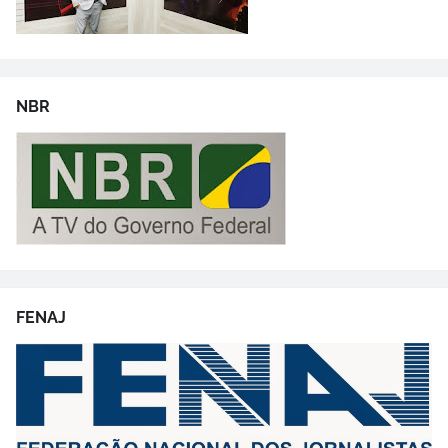
NBR
FENAJ