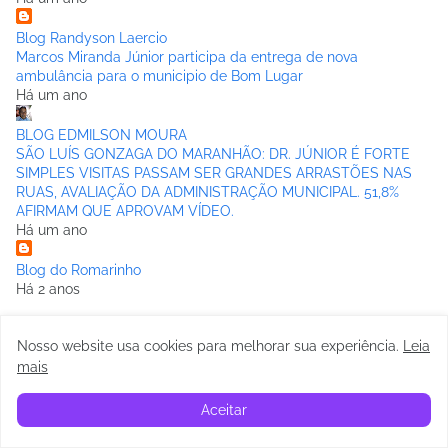
Blog Randyson Laercio
Marcos Miranda Júnior participa da entrega de nova
ambulância para o municipio de Bom Lugar
Há um ano
BLOG EDMILSON MOURA
SÃO LUÍS GONZAGA DO MARANHÃO: DR. JÚNIOR É FORTE
SIMPLES VISITAS PASSAM SER GRANDES ARRASTÕES NAS
RUAS, AVALIAÇÃO DA ADMINISTRAÇÃO MUNICIPAL. 51,8%
AFIRMAM QUE APROVAM VÍDEO.
Há um ano
Blog do Romarinho
Há 2 anos
Sérgio Matias
Nosso website usa cookies para melhorar sua experiência
.
Leia
URGENTE! TJMA afasta prefeito de São Luís Gonzaga, Dr.
Júnior
mais
Há 2 anos
Aceitar
PINGANDO FOGO
Zé Lopes, o poeta mundano, maior expressão viva da nossa