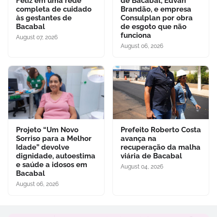
Feliz em uma rede
de Bacabal, Edvan
completa de cuidado
Brandão, e empresa
às gestantes de
Consulplan por obra
Bacabal
de esgoto que não
funciona
August 07, 2026
August 06, 2026
Projeto “Um Novo
Prefeito Roberto Costa
Sorriso para a Melhor
avança na
Idade” devolve
recuperação da malha
dignidade, autoestima
viária de Bacabal
e saúde a idosos em
August 04, 2026
Bacabal
August 06, 2026