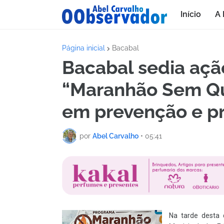
Início
A 
Página inicial
Bacabal
Bacabal sedia aç
“Maranhão Sem Qu
em prevenção e pr
por
Abel Carvalho
•
05:41
Na tarde desta 