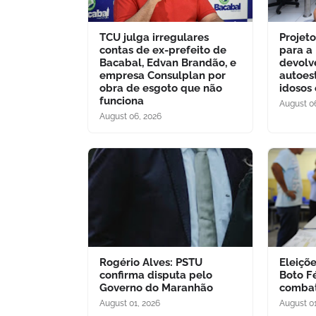
TCU julga irregulares
Projet
contas de ex-prefeito de
para a
Bacabal, Edvan Brandão, e
devolv
empresa Consulplan por
autoes
obra de esgoto que não
idosos
funciona
August 0
August 06, 2026
Rogério Alves: PSTU
Eleiçõ
confirma disputa pelo
Boto F
Governo do Maranhão
combat
August 01, 2026
August 01