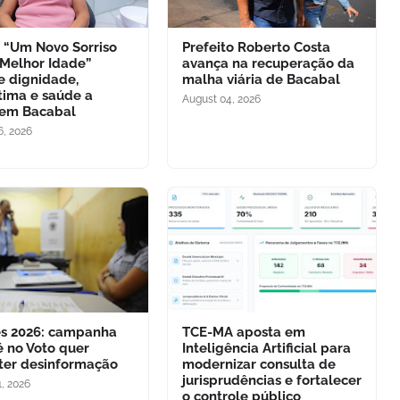
o “Um Novo Sorriso
Prefeito Roberto Costa
 Melhor Idade”
avança na recuperação da
e dignidade,
malha viária de Bacabal
tima e saúde a
August 04, 2026
 em Bacabal
6, 2026
es 2026: campanha
TCE-MA aposta em
é no Voto quer
Inteligência Artificial para
er desinformação
modernizar consulta de
jurisprudências e fortalecer
, 2026
o controle público