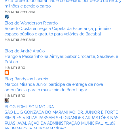
Vice-prefeito do Maranhão é condenado por desvio de R$ 4,5
milhões e perde o cargo
Há uma semana
Blog do Wanderson Ricardo
Roberto Costa entrega a Capela da Esperança, primeiro
espaço público e gratuito para velórios de Bacabal
Há uma semana
Blog do André Araújo
Frango à Passarinho na Airfryer: Sabor Crocante, Saudável e
Prático
Há um ano
Blog Randyson Laercio
Marcos Miranda Júnior participa da entrega de nova
ambulância para o municipio de Bom Lugar
Há um ano
BLOG EDMILSON MOURA
SÃO LUÍS GONZAGA DO MARANHÃO: DR. JÚNIOR É FORTE
SIMPLES VISITAS PASSAM SER GRANDES ARRASTÕES NAS
RUAS, AVALIAÇÃO DA ADMINISTRAÇÃO MUNICIPAL. 51,8%
AFIRMAM QUE APROVAM VÍDEO.