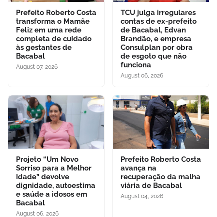
Prefeito Roberto Costa
TCU julga irregulares
transforma o Mamãe
contas de ex-prefeito
Feliz em uma rede
de Bacabal, Edvan
completa de cuidado
Brandão, e empresa
às gestantes de
Consulplan por obra
Bacabal
de esgoto que não
funciona
August 07, 2026
August 06, 2026
Projeto “Um Novo
Prefeito Roberto Costa
Sorriso para a Melhor
avança na
Idade” devolve
recuperação da malha
dignidade, autoestima
viária de Bacabal
e saúde a idosos em
August 04, 2026
Bacabal
August 06, 2026