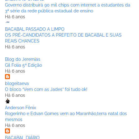
Governo distribuirá 90 mil chips com internet a estudantes da
3ª série da rede pública estadual de ensino
Há 6 anos
BACABAL PASSADO A LIMPO
OS PRÉ-CANDIDATOS A PREFEITO DE BACABAL E SUAS
REAIS CHANCES
Há 6 anos
Blog do Jeremias
Gil Folia 5ª Edição
Há 6 anos
blogeitaeva
O bloco “Vem com as Jades” foi tudo ok!
Há 6 anos
Anderson Fênix
Rogerinho e Edvan Gomes vem ao Maranhão,terra natal dos
mesmos
Há 6 anos
BACABAL DIÁRIO