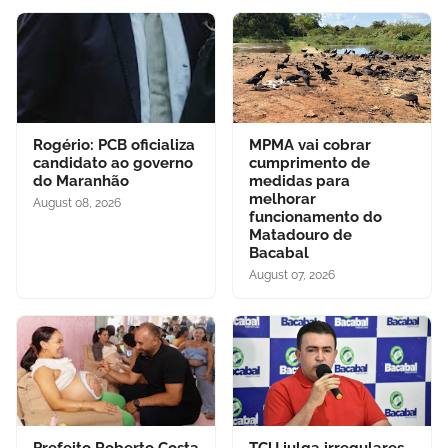
Rogério: PCB oficializa
MPMA vai cobrar
candidato ao governo
cumprimento de
do Maranhão
medidas para
melhorar
August 08, 2026
funcionamento do
Matadouro de
Bacabal
August 07, 2026
Prefeito Roberto Costa
TCU julga irregulares