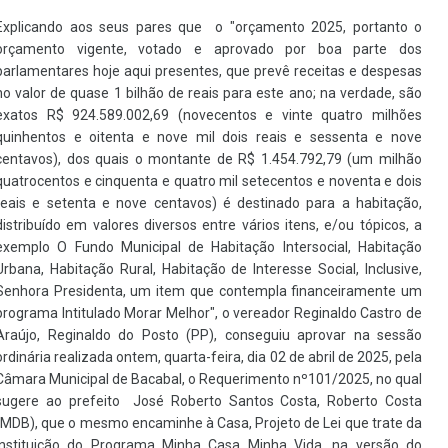
Explicando aos seus pares que o "orçamento 2025, portanto o
orçamento vigente, votado e aprovado por boa parte dos
parlamentares hoje aqui presentes, que prevê receitas e despesas
no valor de quase 1 bilhão de reais para este ano; na verdade, são
exatos R$ 924.589.002,69 (novecentos e vinte quatro milhões
quinhentos e oitenta e nove mil dois reais e sessenta e nove
centavos), dos quais o montante de R$ 1.454.792,79 (um milhão
quatrocentos e cinquenta e quatro mil setecentos e noventa e dois
reais e setenta e nove centavos) é destinado para a habitação,
distribuído em valores diversos entre vários itens, e/ou tópicos, a
exemplo O Fundo Municipal de Habitação Intersocial, Habitação
Urbana, Habitação Rural, Habitação de Interesse Social, Inclusive,
Senhora Presidenta, um item que contempla financeiramente um
programa Intitulado Morar Melhor", o vereador Reginaldo Castro de
Araújo, Reginaldo do Posto (PP), conseguiu aprovar na sessão
ordinária realizada ontem, quarta-feira, dia 02 de abril de 2025, pela
Câmara Municipal de Bacabal, o
Requerimento nº101/2025, no qual
sugere ao
prefeito José Roberto Santos Costa, Roberto Costa
(MDB), que o mesmo encaminhe à Casa, Projeto de Lei que trate da
instituição do Programa Minha Casa Minha Vida, na versão do