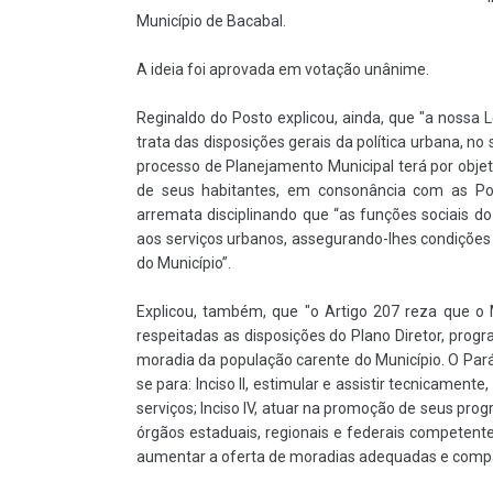
Município de Bacabal.
A ideia foi aprovada em votação unânime.
Reginaldo do Posto explicou, ainda, que "a nossa
L
trata das disposições gerais da política urbana, no
processo de Planejamento Municipal terá por obje
de seus habitantes, em consonância com as Pol
arremata disciplinando que “as funções sociais 
aos serviços urbanos, assegurando-lhes condições
do Município”.
Explicou, também, que "o Artigo 207 reza que o
respeitadas as disposições do Plano Diretor, prog
moradia da população carente do Município. O Pará
se para: Inciso II, estimular e assistir tecnicament
serviços; Inciso IV, atuar na promoção de seus pro
órgãos estaduais, regionais e federais competentes
aumentar a oferta de moradias adequadas e compa