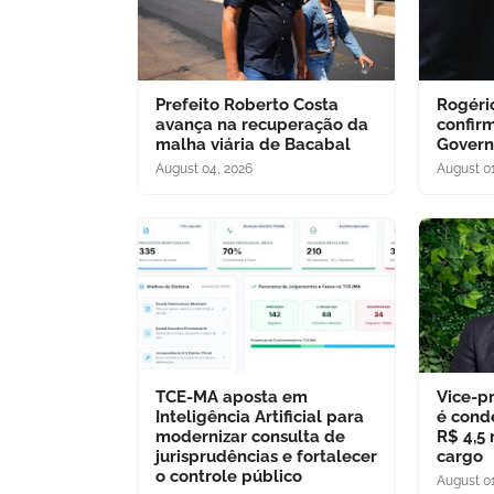
Prefeito Roberto Costa
Rogéri
avança na recuperação da
confir
malha viária de Bacabal
Govern
August 04, 2026
August 01
TCE-MA aposta em
Vice-p
Inteligência Artificial para
é cond
modernizar consulta de
R$ 4,5
jurisprudências e fortalecer
cargo
o controle público
August 01