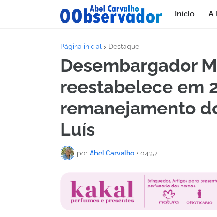
Início
A 
Página inicial
Destaque
Desembargador Ma
reestabelece em 
remanejamento do
Luís
por
Abel Carvalho
•
04:57