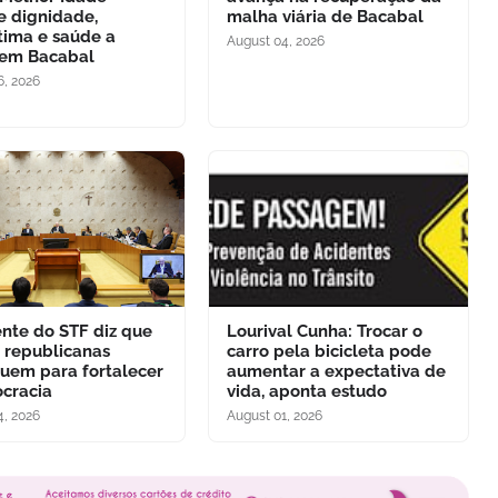
e dignidade,
malha viária de Bacabal
tima e saúde a
August 04, 2026
 em Bacabal
6, 2026
ente do STF diz que
Lourival Cunha: Trocar o
s republicanas
carro pela bicicleta pode
buem para fortalecer
aumentar a expectativa de
cracia
vida, aponta estudo
4, 2026
August 01, 2026