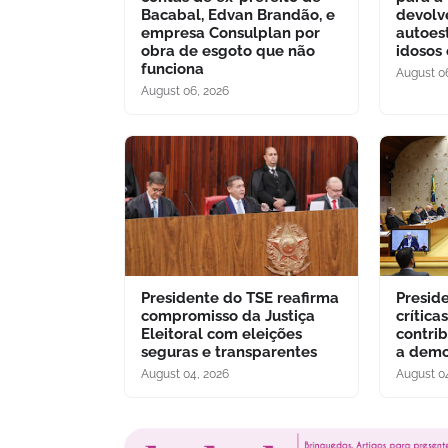
Bacabal, Edvan Brandão, e
devolv
empresa Consulplan por
autoes
obra de esgoto que não
idosos
funciona
August 0
August 06, 2026
Presidente do TSE reafirma
Presid
compromisso da Justiça
crítica
Eleitoral com eleições
contri
seguras e transparentes
a demo
August 04, 2026
August 0