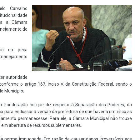
lo Carvalho
ucionalidade
tra a Câmara
manejamento do
omo na peça
emanejamento
ter autoridade
 conforme o artigo 167, inciso V, da Constituição Federal, sendo o
do Município.
a Ponderação no que diz respeito à Separação dos Poderes, da
co para endossar a versão da prefeitura de que haveria um risco às
nejamento permanecesse. Para ele, a Câmara Municipal não trouxe
 em abertura de recursos suplementares.
da norma impugnada. Em razão de causar danos irreversíveis aos