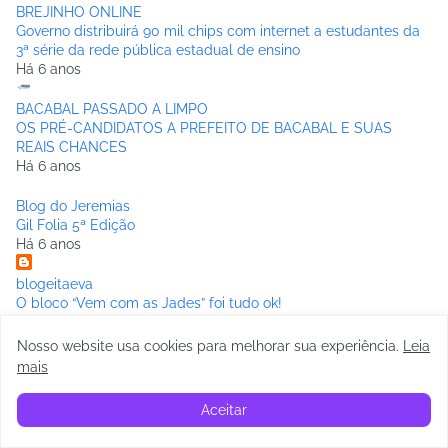
BREJINHO ONLINE
Governo distribuirá 90 mil chips com internet a estudantes da
3ª série da rede pública estadual de ensino
Há 6 anos
BACABAL PASSADO A LIMPO
OS PRÉ-CANDIDATOS A PREFEITO DE BACABAL E SUAS
REAIS CHANCES
Há 6 anos
Blog do Jeremias
Gil Folia 5ª Edição
Há 6 anos
blogeitaeva
O bloco “Vem com as Jades” foi tudo ok!
Há 6 anos
Nosso website usa cookies para melhorar sua experiência
.
Leia
Anderson Fênix
mais
Rogerinho e Edvan Gomes vem ao Maranhão,terra natal dos
mesmos
Aceitar
Há 6 anos