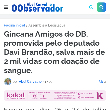
Página inicial
Assembleia Legislativa
Gincana Amigos do DB,
promovida pelo deputado
Davi Brandão, salva mais de
2 mil vidas com doação de
sangue.
por
Abel Carvalho
•
17:29
0
Evento nos dias 26 e 27 de julho