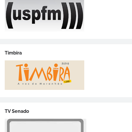
Timbira
TV Senado