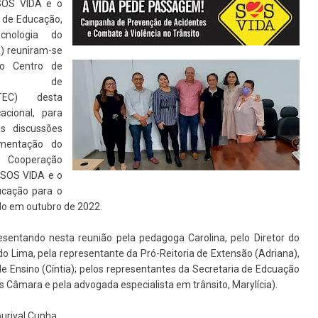
OS VIDA e o
l de Educação,
cnologia do
) reuniram-se
no Centro de
cia de
RTEC) desta
cacional, para
s discussões
mentação do
Cooperação
 SOS VIDA e o
ucação para o
do em outubro de 2022.
esentando nesta reunião pela pedagoga Carolina, pelo Diretor do
o Lima, pela representante da Pró-Reitoria de Extensão (Adriana),
de Ensino (Cíntia); pelos representantes da Secretaria de Edcuação
s Câmara e pela advogada especialista em trânsito, Marylícia).
urival Cunha.