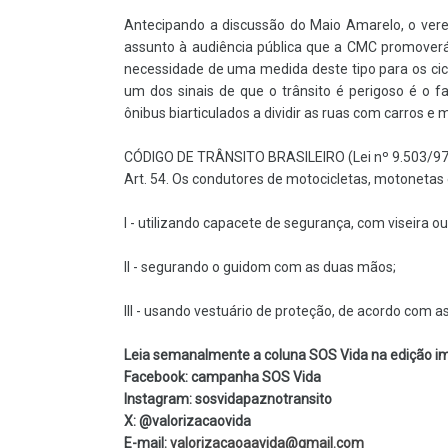
Antecipando a discussão do Maio Amarelo, o verea
assunto à audiência pública que a CMC promoverá 
necessidade de uma medida deste tipo para os cicl
um dos sinais de que o trânsito é perigoso é o f
ônibus biarticulados a dividir as ruas com carros e 
CÓDIGO DE TRÂNSITO BRASILEIRO (Lei nº 9.503/97
Art. 54. Os condutores de motocicletas, motonetas e
I - utilizando capacete de segurança, com viseira ou
II - segurando o guidom com as duas mãos;
III - usando vestuário de proteção, de acordo com
Leia semanalmente a coluna SOS Vida na edição im
Facebook: campanha SOS Vida
Instagram: sosvidapaznotransito
X: @valorizacaovida
E-mail:
valorizacaoaavida@gmail.com