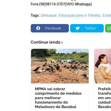
Fone:(98)98114-3707(VIVO-Whatsapp)
Tags:
Destaque
Educação para o Trânsito
Esta
Facebook
Twitter
Continue lendo
MPMA vai cobrar
Prefei
cumprimento de medidas
transf
para melhorar
em uma
funcionamento do
cuidad
Matadouro de Bacabal
Bacaba