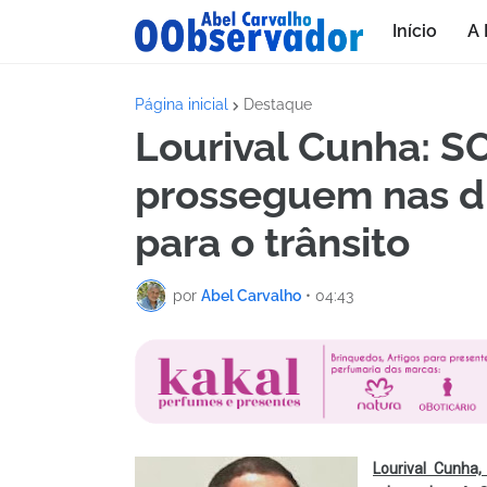
Início
A 
Página inicial
Destaque
Lourival Cunha: S
prosseguem nas d
para o trânsito
por
Abel Carvalho
•
04:43
Lourival Cunha,