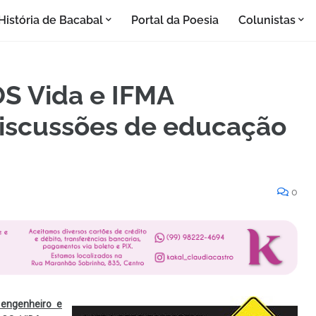
História de Bacabal
Portal da Poesia
Colunistas
OS Vida e IFMA
iscussões de educação
0
 engenheiro e