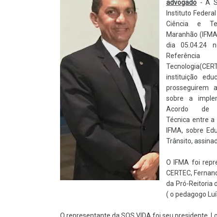
advogado
- A S
Instituto Federa
Ciência e Te
Maranhão (IFMA
dia 05.04.24 
Referên
Tecnologia(CE
instituição edu
prosseguirem a
sobre a imple
Acordo de 
Técnica entre a
IFMA, sobre Ed
Trânsito, assina
O IFMA foi repr
CERTEC, Fernand
da Pró-Reitoria 
( o pedagogo Luí
O representante da SOS VIDA foi seu presidente, Lo