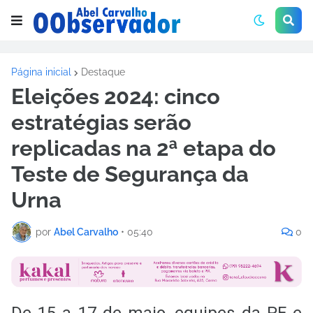
Página inicial
Destaque
Eleições 2024: cinco
estratégias serão
replicadas na 2ª etapa do
Teste de Segurança da
Urna
por
Abel Carvalho
•
05:40
0
De 15 a 17 de maio, equipes da PF e