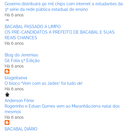
Governo distribuirá 90 mil chips com internet a estudantes da
3ª série da rede pública estadual de ensino
Há 6 anos
BACABAL PASSADO A LIMPO
OS PRÉ-CANDIDATOS A PREFEITO DE BACABAL E SUAS
REAIS CHANCES
Há 6 anos
Blog do Jeremias
Gil Folia 5ª Edição
Há 6 anos
blogeitaeva
O bloco “Vem com as Jades” foi tudo ok!
Há 6 anos
Anderson Fênix
Rogerinho e Edvan Gomes vem ao Maranhão,terra natal dos
mesmos
Há 6 anos
BACABAL DIÁRIO