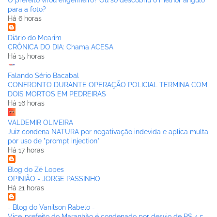
O prefeito virou engenheiro? Ou só descobriu o melhor ângulo
para a foto?
Há 6 horas
Diário do Mearim
CRÔNICA DO DIA: Chama ACESA
Há 15 horas
Falando Sério Bacabal
CONFRONTO DURANTE OPERAÇÃO POLICIAL TERMINA COM
DOIS MORTOS EM PEDREIRAS
Há 16 horas
VALDEMIR OLIVEIRA
Juiz condena NATURA por negativação indevida e aplica multa
por uso de "prompt injection"
Há 17 horas
Blog do Zé Lopes
OPINIÃO - JORGE PASSINHO
Há 21 horas
- Blog do Vanilson Rabelo -
Vice-prefeito do Maranhão é condenado por desvio de R$ 4,5