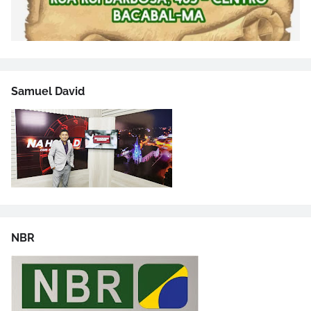
Samuel David
NBR