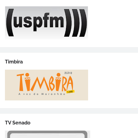
Timbira
TV Senado