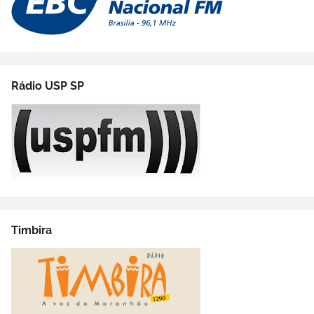
Rádio USP SP
Timbira