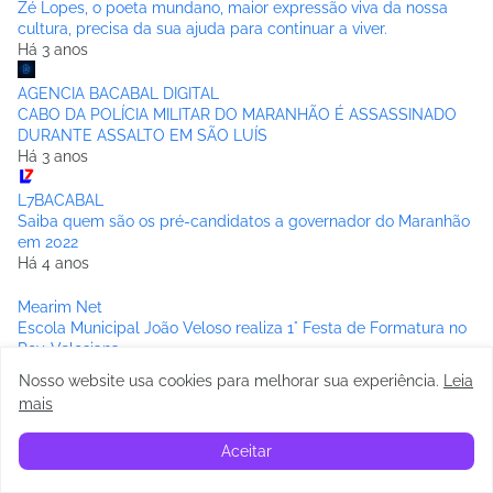
Zé Lopes, o poeta mundano, maior expressão viva da nossa
cultura, precisa da sua ajuda para continuar a viver.
Há 3 anos
AGENCIA BACABAL DIGITAL
CABO DA POLÍCIA MILITAR DO MARANHÃO É ASSASSINADO
DURANTE ASSALTO EM SÃO LUÍS
Há 3 anos
L7BACABAL
Saiba quem são os pré-candidatos a governador do Maranhão
em 2022
Há 4 anos
Mearim Net
Escola Municipal João Veloso realiza 1° Festa de Formatura no
Pov. Velosiana.
Há 4 anos
Nosso website usa cookies para melhorar sua experiência
.
Leia
mais
Blog do Britinho
EDITAL DE CONVOCAÇÃO: O SINDESERP convoca Assembleia
Aceitar
Geral Extraordinária
Há 4 anos