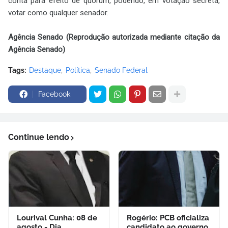
conta para efeito de quórum, podendo, em votação secreta,
votar como qualquer senador.
Agência Senado (Reprodução autorizada mediante citação da
Agência Senado)
Tags:
Destaque
Política
Senado Federal
Facebook
Continue lendo
Lourival Cunha: 08 de
Rogério: PCB oficializa
agosto - Dia
candidato ao governo