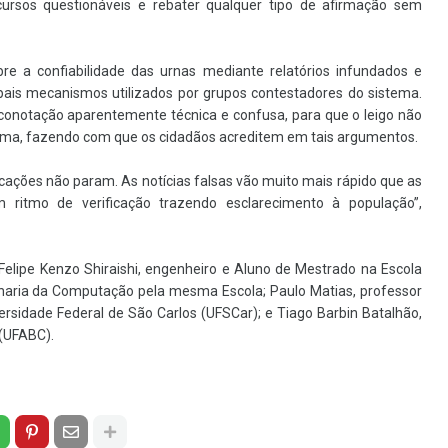
cursos questionáveis e rebater qualquer tipo de afirmação sem
re a confiabilidade das urnas mediante relatórios infundados e
ipais mecanismos utilizados por grupos contestadores do sistema.
conotação aparentemente técnica e confusa, para que o leigo não
ema, fazendo com que os cidadãos acreditem em tais argumentos.
cações não param. As notícias falsas vão muito mais rápido que as
ritmo de verificação trazendo esclarecimento à população”,
Felipe Kenzo Shiraishi, engenheiro e Aluno de Mestrado na Escola
haria da Computação pela mesma Escola; Paulo Matias, professor
sidade Federal de São Carlos (UFSCar); e Tiago Barbin Batalhão,
 (UFABC).