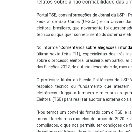
relatos sobre a não confiabilidade das ur
Portal TSE,
com informações do Jornal da USP
- P
Federal de São Carlos (UFSCar) e da Universid
eleitoral brasileiro, que novamente foi questiona
técnico ou qualquer conhecimento do sistema eletr
No informe “
Comentários sobre alegações infundad
última sexta-feira (11), especialistas das três 
sobre o processo eleitoral brasileiro, em particular
das Eleições 2022, de autoria desconhecida, mas a
O professor titular da Escola Politécnica da USP
respaldo técnico ou fundamento que atestem 
eletrônicas. Ruggiero também é membro do
grup
Eleitoral (TSE) para realizar auditoria externa do s
“Nós temos um convênio firmado com o TSE, e iss
urnas. Recebemos modelos de urnas de 2020 e 2
compilados, o que nos permitiu ter condições de fa
do sistema eletrônico de votação] são infundadas”,