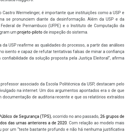
 Castro Wermelinger, é importante que instituições como a USP e
tema se pronunciem diante da desinformação. Além da USP e da
e Federal de Pernambuco (UFPE) e o Instituto de Computação da
tegram um
projeto-piloto
de inspeção do sistema.
a da USP reafirme as qualidades do processo, a partir das análises
no isento e capaz de refutar tentativas falsas de minar a confiança
 confiabilidade da solução proposta pela Justiça Eleitoral”, afirma
 professor associado da Escola Politécnica da USP, destacam pelo
 divulgado na internet. Um dos argumentos apontados era o de que
 documentação de auditoria recente e que os relatórios extraídos
Público de Segurança (TPS)
, ocorrido no ano passado,
26 grupos de
dos das urnas anteriores a de 2020
. Com relação ao modelo mais
 por um “teste bastante profundo e não há nenhuma justificativa