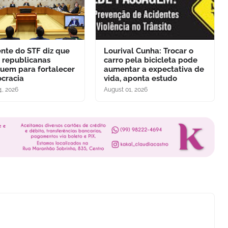
ente do STF diz que
Lourival Cunha: Trocar o
s republicanas
carro pela bicicleta pode
buem para fortalecer
aumentar a expectativa de
cracia
vida, aponta estudo
4, 2026
August 01, 2026