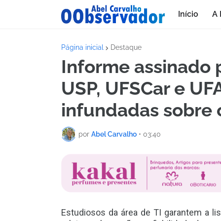
Início
A 
Página inicial
Destaque
Informe assinado 
USP, UFSCar e UF
infundadas sobre o
por
Abel Carvalho
•
03:40
Estudiosos da área de TI garantem a l