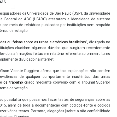
nas
esquisadores da Universidade de São Paulo (USP), da Universidade
ade Federal do ABC (UFABC) atestaram a idoneidade do sistema
da por meio de relatórios publicados por instituições sem respaldo
ônico de votação.
as ou falsas sobre as urnas eletrônicas brasileiras
”
, divulgado na
instituições elucidam algumas dúvidas que surgiram recentemente
 devido a afirmações feitas em relatório referente ao primeiro turno
mplamente divulgado na internet.
 Wilson Vicente Ruggiero afirma que tais explanações não contêm
evidências de qualquer comportamento inautêntico das urnas
o de trabalho
criado mediante convênio com o Tribunal Superior
istema de votação.
o possibilita que possamos fazer testes de seguranças sobre as
015, além de toda a documentação com códigos-fonte e códigos
zer vários testes. Portanto, alegações [sobre a não confiabilidade
 destaca Ruggiero.