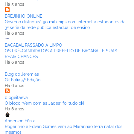
Há 5 anos
BREJINHO ONLINE
Governo distribuirá 90 mil chips com internet a estudantes da
3ª série da rede pública estadual de ensino
Há 6 anos
BACABAL PASSADO A LIMPO
OS PRÉ-CANDIDATOS A PREFEITO DE BACABAL E SUAS
REAIS CHANCES
Há 6 anos
Blog do Jeremias
Gil Folia 5ª Edição
Há 6 anos
blogeitaeva
O bloco “Vem com as Jades” foi tudo ok!
Há 6 anos
Anderson Fênix
Rogerinho e Edvan Gomes vem ao Maranhão,terra natal dos
mesmos