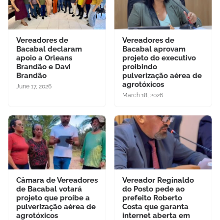
Vereadores de
Vereadores de
Bacabal declaram
Bacabal aprovam
apoio a Orleans
projeto do executivo
Brandão e Davi
proibindo
Brandão
pulverização aérea de
agrotóxicos
June 17, 2026
March 18, 2026
Câmara de Vereadores
Vereador Reginaldo
de Bacabal votará
do Posto pede ao
projeto que proíbe a
prefeito Roberto
pulverização aérea de
Costa que garanta
agrotóxicos
internet aberta em