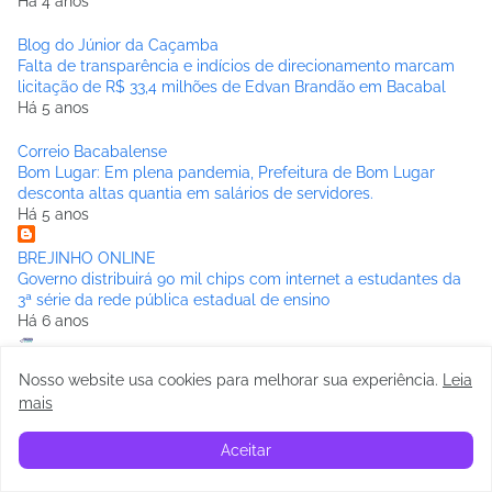
Há 4 anos
Blog do Júnior da Caçamba
Falta de transparência e indícios de direcionamento marcam
licitação de R$ 33,4 milhões de Edvan Brandão em Bacabal
Há 5 anos
Correio Bacabalense
Bom Lugar: Em plena pandemia, Prefeitura de Bom Lugar
desconta altas quantia em salários de servidores.
Há 5 anos
BREJINHO ONLINE
Governo distribuirá 90 mil chips com internet a estudantes da
3ª série da rede pública estadual de ensino
Há 6 anos
BACABAL PASSADO A LIMPO
Nosso website usa cookies para melhorar sua experiência
.
Leia
OS PRÉ-CANDIDATOS A PREFEITO DE BACABAL E SUAS
mais
REAIS CHANCES
Há 6 anos
Aceitar
Blog do Jeremias
Gil Folia 5ª Edição