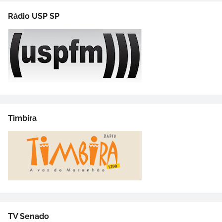
Rádio USP SP
Timbira
TV Senado