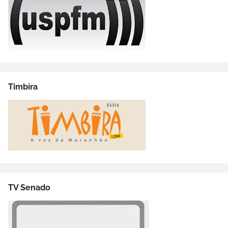
Timbira
TV Senado