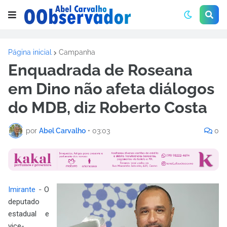
Página inicial
Campanha
Enquadrada de Roseana
em Dino não afeta diálogos
do MDB, diz Roberto Costa
por
Abel Carvalho
•
03:03
0
Imirante
-
O
deputado
estadual e
vice-