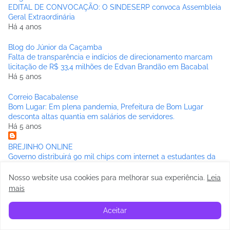
EDITAL DE CONVOCAÇÃO: O SINDESERP convoca Assembleia
Geral Extraordinária
Há 4 anos
Blog do Júnior da Caçamba
Falta de transparência e indícios de direcionamento marcam
licitação de R$ 33,4 milhões de Edvan Brandão em Bacabal
Há 5 anos
Correio Bacabalense
Bom Lugar: Em plena pandemia, Prefeitura de Bom Lugar
desconta altas quantia em salários de servidores.
Há 5 anos
BREJINHO ONLINE
Governo distribuirá 90 mil chips com internet a estudantes da
3ª série da rede pública estadual de ensino
Há 6 anos
Nosso website usa cookies para melhorar sua experiência
.
Leia
mais
BACABAL PASSADO A LIMPO
OS PRÉ-CANDIDATOS A PREFEITO DE BACABAL E SUAS
Aceitar
REAIS CHANCES
Há 6 anos