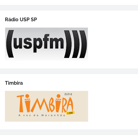
Rádio USP SP
Timbira