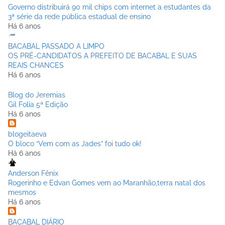
Governo distribuirá 90 mil chips com internet a estudantes da
3ª série da rede pública estadual de ensino
Há 6 anos
BACABAL PASSADO A LIMPO
OS PRÉ-CANDIDATOS A PREFEITO DE BACABAL E SUAS
REAIS CHANCES
Há 6 anos
Blog do Jeremias
Gil Folia 5ª Edição
Há 6 anos
blogeitaeva
O bloco “Vem com as Jades” foi tudo ok!
Há 6 anos
Anderson Fênix
Rogerinho e Edvan Gomes vem ao Maranhão,terra natal dos
mesmos
Há 6 anos
BACABAL DIÁRIO