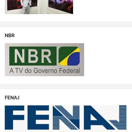
NBR
FENAJ