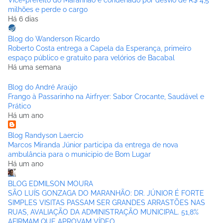
Vice-prefeito do Maranhão é condenado por desvio de R$ 4,5
milhões e perde o cargo
Há 6 dias
Blog do Wanderson Ricardo
Roberto Costa entrega a Capela da Esperança, primeiro
espaço público e gratuito para velórios de Bacabal
Há uma semana
Blog do André Araújo
Frango à Passarinho na Airfryer: Sabor Crocante, Saudável e
Prático
Há um ano
Blog Randyson Laercio
Marcos Miranda Júnior participa da entrega de nova
ambulância para o municipio de Bom Lugar
Há um ano
BLOG EDMILSON MOURA
SÃO LUÍS GONZAGA DO MARANHÃO: DR. JÚNIOR É FORTE
SIMPLES VISITAS PASSAM SER GRANDES ARRASTÕES NAS
RUAS, AVALIAÇÃO DA ADMINISTRAÇÃO MUNICIPAL. 51,8%
AFIRMAM QUE APROVAM VÍDEO.