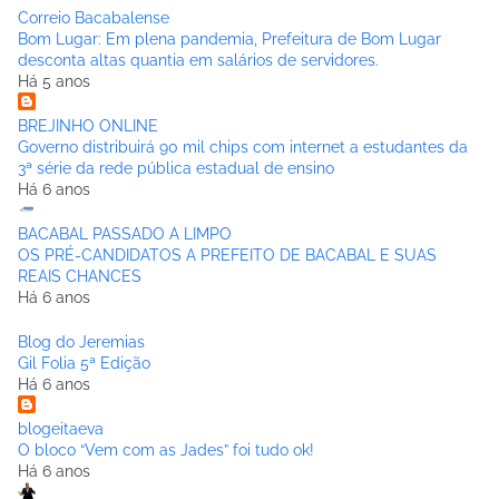
Correio Bacabalense
Bom Lugar: Em plena pandemia, Prefeitura de Bom Lugar
desconta altas quantia em salários de servidores.
Há 5 anos
BREJINHO ONLINE
Governo distribuirá 90 mil chips com internet a estudantes da
3ª série da rede pública estadual de ensino
Há 6 anos
BACABAL PASSADO A LIMPO
OS PRÉ-CANDIDATOS A PREFEITO DE BACABAL E SUAS
REAIS CHANCES
Há 6 anos
Blog do Jeremias
Gil Folia 5ª Edição
Há 6 anos
blogeitaeva
O bloco “Vem com as Jades” foi tudo ok!
Há 6 anos