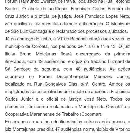
Fórum Raimundo Ewerton de Paiva, localizado na Rua Teotônio
Santos. O chefe de audiência, Francisco Carlos Ferreira da
Cruz Júnior, e o oficial de justiça, José Francisco Lopes Neto,
vão auxiliar o juiz substituto durante a itinerância. O Município
de São Luiz Gonzaga é o reclamado dos processos ajuizados.
Já no começo de junho, a VT de Bacabal estará duas vezes no
município de Coroatá, nos períodos de 4 a 6 e 11 a 13. O juiz
titular Bruno Motejunas ficará encarregado da primeira
itinerância, com 49 audiências, e o juiz do trabalho Luznard de
Sá Cardoso da segunda, com 48 audiências. As ações
ocorrerão no Fórum Desembargador Menezes Júnior,
localizado na Rua Gonçalves Dias, s/nº, Centro. Ambos os
magistrados serão auxiliados pelo chefe de audiência Francisco
Carlos Júnior e o oficial de justiça José Neto. Todos os
processos têm como reclamados o Município de Coroatá e a
Cooperativa Maranhense de Trabalho (Coopmar).
Encerrando a maratona de itinerâncias entre os dois meses, o
juiz Montejunas presidirá 47 audiências no município de Vitorino