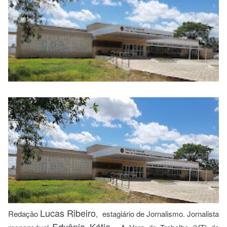
Lucas Ribeiro
Redação
, estagiário de Jornalismo.
Jornalista
Edvânia Kátia