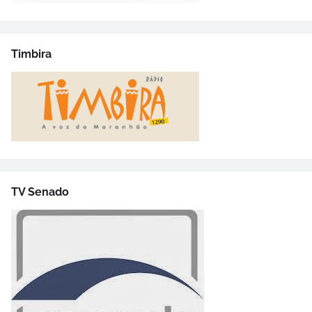
Timbira
TV Senado