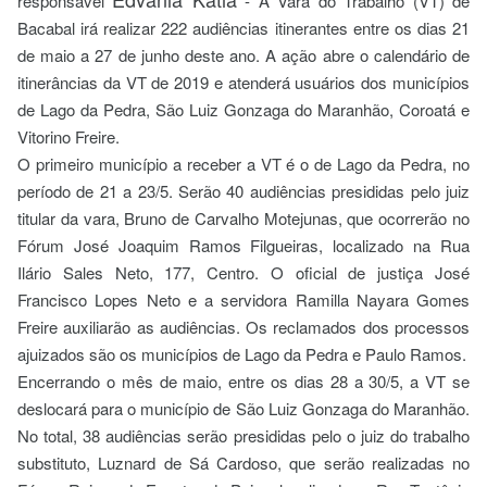
responsável
-
A Vara do Trabalho (VT) de
Bacabal irá realizar 222 audiências itinerantes entre os dias 21
de maio a 27 de junho deste ano. A ação abre o calendário de
itinerâncias da VT de 2019 e atenderá usuários dos municípios
de Lago da Pedra, São Luiz Gonzaga do Maranhão, Coroatá e
Vitorino Freire.
O primeiro município a receber a VT é o de Lago da Pedra, no
período de 21 a 23/5. Serão 40 audiências presididas pelo juiz
titular da vara, Bruno de Carvalho Motejunas, que ocorrerão no
Fórum José Joaquim Ramos Filgueiras, localizado na Rua
Ilário Sales Neto, 177, Centro. O oficial de justiça José
Francisco Lopes Neto e a servidora Ramilla Nayara Gomes
Freire auxiliarão as audiências. Os reclamados dos processos
ajuizados são os municípios de Lago da Pedra e Paulo Ramos.
Encerrando o mês de maio, entre os dias 28 a 30/5, a VT se
deslocará para o município de São Luiz Gonzaga do Maranhão.
No total, 38 audiências serão presididas pelo o juiz do trabalho
substituto, Luznard de Sá Cardoso, que serão realizadas no