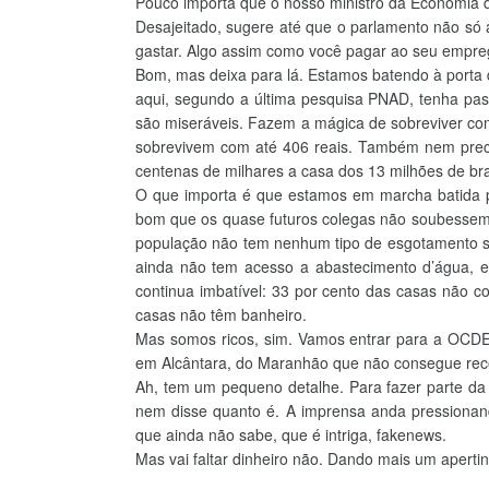
Pouco importa que o nosso ministro da Economia d
Desajeitado, sugere até que o parlamento não só
gastar. Algo assim como você pagar ao seu empreg
Bom, mas deixa para lá. Estamos batendo à porta 
aqui, segundo a última pesquisa PNAD, tenha pas
são miseráveis. Fazem a mágica de sobreviver co
sobrevivem com até 406 reais. Também nem prec
centenas de milhares a casa dos 13 milhões de bras
O que importa é que estamos em marcha batida pa
bom que os quase futuros colegas não soubessem
população não tem nenhum tipo de esgotamento sa
ainda não tem acesso a abastecimento d’água, e 
continua imbatível: 33 por cento das casas não c
casas não têm banheiro.
Mas somos ricos, sim. Vamos entrar para a OCDE.
em Alcântara, do Maranhão que não consegue recol
Ah, tem um pequeno detalhe. Para fazer parte d
nem disse quanto é. A imprensa anda pressionand
que ainda não sabe, que é intriga, fakenews.
Mas vai faltar dinheiro não. Dando mais um apert