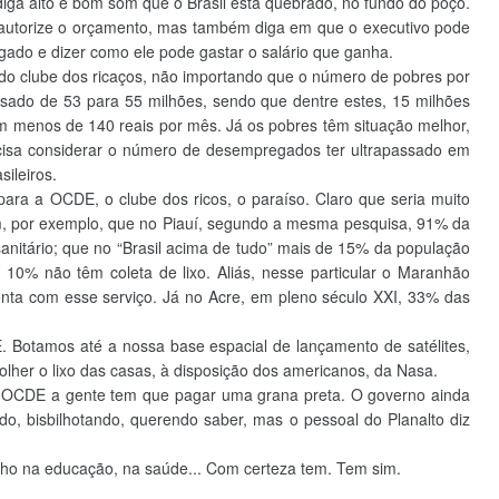
iga alto e bom som que o Brasil está quebrado, no fundo do poço.
 autorize o orçamento, mas também diga em que o executivo pode
ado e dizer como ele pode gastar o salário que ganha.
do clube dos ricaços, não importando que o número de pobres por
sado de 53 para 55 milhões, sendo que dentre estes, 15 milhões
m menos de 140 reais por mês. Já os pobres têm situação melhor,
isa considerar o número de desempregados ter ultrapassado em
ileiros.
ra a OCDE, o clube dos ricos, o paraíso. Claro que seria muito
, por exemplo, que no Piauí, segundo a mesma pesquisa, 91% da
nitário; que no “Brasil acima de tudo” mais de 15% da população
10% não têm coleta de lixo. Aliás, nesse particular o Maranhão
onta com esse serviço. Já no Acre, em pleno século XXI, 33% das
 Botamos até a nossa base espacial de lançamento de satélites,
her o lixo das casas, à disposição dos americanos, da Nasa.
a OCDE a gente tem que pagar uma grana preta. O governo ainda
o, bisbilhotando, querendo saber, mas o pessoal do Planalto diz
inho na educação, na saúde... Com certeza tem. Tem sim.