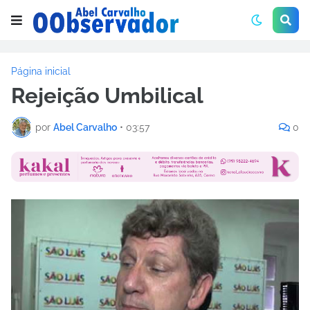
Página inicial
Rejeição Umbilical
por
Abel Carvalho
•
03:57
0