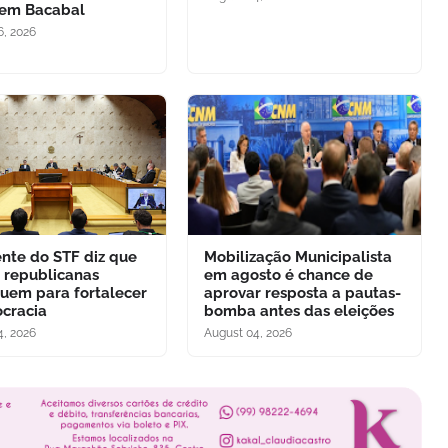
 em Bacabal
6, 2026
ente do STF diz que
Mobilização Municipalista
s republicanas
em agosto é chance de
buem para fortalecer
aprovar resposta a pautas-
cracia
bomba antes das eleições
4, 2026
August 04, 2026