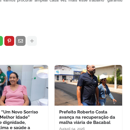
s vamos procurar ampliar cada vez mais esse trabalho” garantiu
o “Um Novo Sorriso
Prefeito Roberto Costa
 Melhor Idade”
avança na recuperação da
e dignidade,
malha viária de Bacabal
tima e saúde a
August 04, 2026