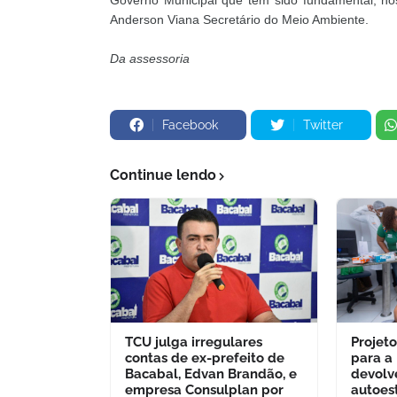
Governo Municipal que tem sido fundamental, nó
Anderson Viana Secretário do Meio Ambiente.
Da assessoria
Facebook
Twitter
Continue lendo
TCU julga irregulares
Projet
contas de ex-prefeito de
para a
Bacabal, Edvan Brandão, e
devolv
empresa Consulplan por
autoes