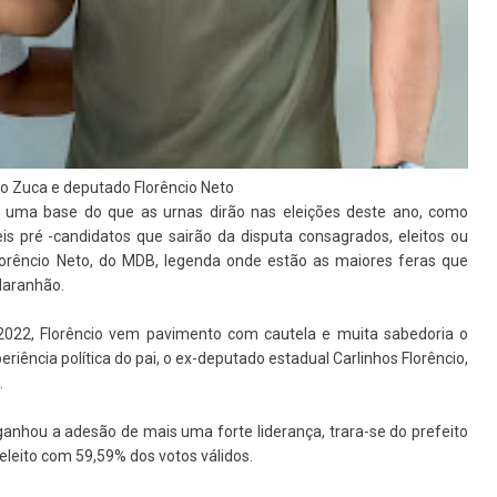
do Zuca e deputado
Florêncio Neto
ma base do que as urnas dirão nas eleições deste ano, como
s pré -candidatos que sairão da disputa consagrados, eleitos ou
lorêncio Neto, do MDB, legenda onde estão as maiores feras que
Maranhão.
2022, Florêncio vem pavimento com cautela e muita sabedoria o
riência política do pai, o ex-deputado estadual Carlinhos Florêncio,
.
nhou a adesão de mais uma forte liderança, trara-se do prefeito
eleito com 59,59% dos votos válidos.