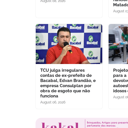
August 08, 2026
Matado
August 07
TCU julga irregulares
Projet
contas de ex-prefeito de
para a
Bacabal, Edvan Brandão, e
devolv
empresa Consulplan por
autoes
obra de esgoto que não
idosos
funciona
August 0
August 06, 2026