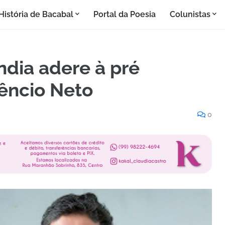
História de Bacabal
Portal da Poesia
Colunistas
ndia adere à pré
êncio Neto
0