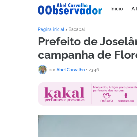
Início
A 
Página inicial
Bacabal
Prefeito de Joselâ
campanha de Flor
por
Abel Carvalho
•
23:46