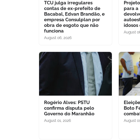
TCU julga irregulares
Projet
contas de ex-prefeito de
para a
Bacabal, Edvan Brandão, e
devolv
empresa Consulplan por
autoes
obra de esgoto que não
idosos
funciona
August 0
August 06, 2026
Rogério Alves: PSTU
Eleiçõ
confirma disputa pelo
Boto F
Governo do Maranhão
combat
August 01, 2026
August 01