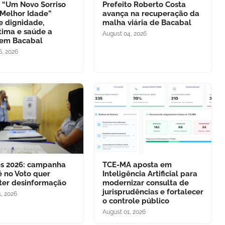
o “Um Novo Sorriso
Prefeito Roberto Costa
 Melhor Idade”
avança na recuperação da
e dignidade,
malha viária de Bacabal
tima e saúde a
August 04, 2026
 em Bacabal
6, 2026
es 2026: campanha
TCE-MA aposta em
é no Voto quer
Inteligência Artificial para
er desinformação
modernizar consulta de
jurisprudências e fortalecer
, 2026
o controle público
August 01, 2026