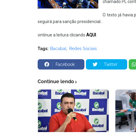
chamado PL contr
O texto já havi
seguirá para sanção presidencial...
ontinue a leitura clicando
AQUI
.
Tags:
Bacabal
Redes Sociais
Facebook
Twitter
Continue lendo