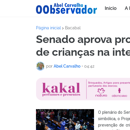
Início
A 
Página inicial
Bacabal
Senado aprova pro
de crianças na int
por
Abel Carvalho
•
04:42
O plenário do Se
simbólica, o Pro
prevenção
de cri