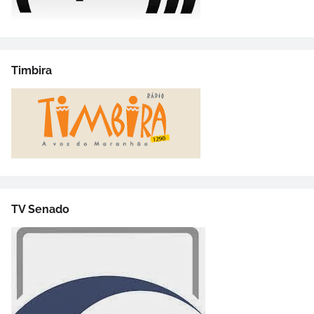
Timbira
TV Senado