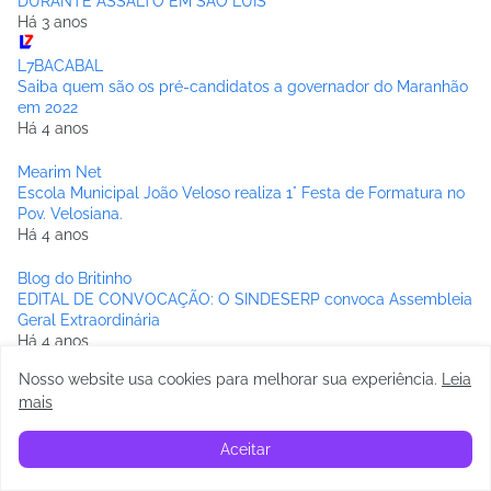
DURANTE ASSALTO EM SÃO LUÍS
Há 3 anos
L7BACABAL
Saiba quem são os pré-candidatos a governador do Maranhão
em 2022
Há 4 anos
Mearim Net
Escola Municipal João Veloso realiza 1° Festa de Formatura no
Pov. Velosiana.
Há 4 anos
Blog do Britinho
EDITAL DE CONVOCAÇÃO: O SINDESERP convoca Assembleia
Geral Extraordinária
Há 4 anos
Nosso website usa cookies para melhorar sua experiência
.
Leia
Blog do Júnior da Caçamba
mais
Falta de transparência e indícios de direcionamento marcam
licitação de R$ 33,4 milhões de Edvan Brandão em Bacabal
Há 5 anos
Aceitar