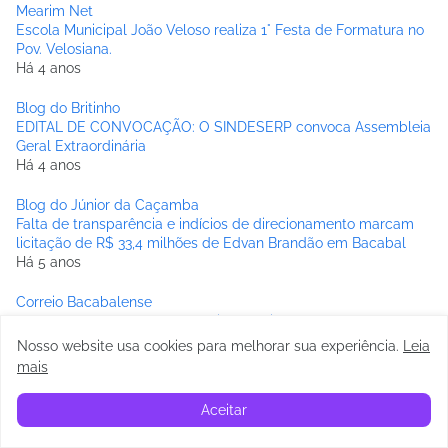
Mearim Net
Escola Municipal João Veloso realiza 1° Festa de Formatura no
Pov. Velosiana.
Há 4 anos
Blog do Britinho
EDITAL DE CONVOCAÇÃO: O SINDESERP convoca Assembleia
Geral Extraordinária
Há 4 anos
Blog do Júnior da Caçamba
Falta de transparência e indícios de direcionamento marcam
licitação de R$ 33,4 milhões de Edvan Brandão em Bacabal
Há 5 anos
Correio Bacabalense
Bom Lugar: Em plena pandemia, Prefeitura de Bom Lugar
desconta altas quantia em salários de servidores.
Nosso website usa cookies para melhorar sua experiência
.
Leia
Há 5 anos
mais
BREJINHO ONLINE
Aceitar
Governo distribuirá 90 mil chips com internet a estudantes da
3ª série da rede pública estadual de ensino