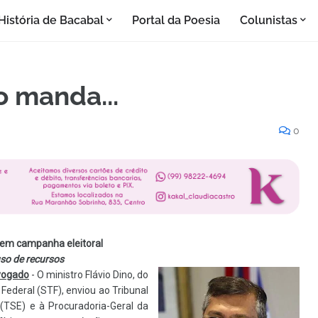
História de Bacabal
Portal da Poesia
Colunistas
o manda...
0
 em campanha eleitoral
uso de recursos
dvogado
- O ministro Flávio Dino, do
Federal (STF), enviou ao Tribunal
l (TSE) e à Procuradoria-Geral da