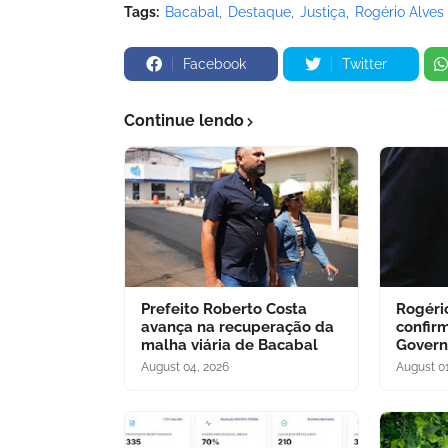
Tags:
Bacabal
Destaque
Justiça
Rogério Alves
Facebook
Twitter
Continue lendo
Prefeito Roberto Costa
Rogéri
avança na recuperação da
confir
malha viária de Bacabal
Govern
August 04, 2026
August 01