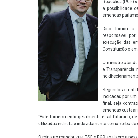
República (PGR) o
a possibilidade 
emendas parlament
Dino tomou a
responsável por 
execução das e
Constituição e e
O ministro atende
e Transparência 
no direcionamento
Segundo as enti
indicadas por um
final, seja cont
emendas custeari
“Este fornecimento geralmente é subfaturado, d
utilizadas indireta e indevidamente como verba d
O ministro mandou que TSE e PGR analisem a possi