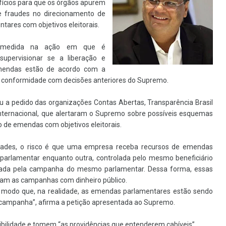
fícios para que os órgãos apurem
de fraudes no direcionamento de
ares com objetivos eleitorais.
 medida na ação em que é
supervisionar se a liberação e
mendas estão de acordo com a
m conformidade com decisões anteriores do Supremo.
u a pedido das organizações Contas Abertas, Transparência Brasil
Internacional, que alertaram o Supremo sobre possíveis esquemas
 de emendas com objetivos eleitorais.
dades, o risco é que uma empresa receba recursos de emendas
 parlamentar enquanto outra, controlada pelo mesmo beneficiário
ratada pela campanha do mesmo parlamentar. Dessa forma, essas
am as campanhas com dinheiro público.
e modo que, na realidade, as emendas parlamentares estão sendo
e campanha”, afirma a petição apresentada ao Supremo.
bilidade e tomem “as providências que entenderem cabíveis”.